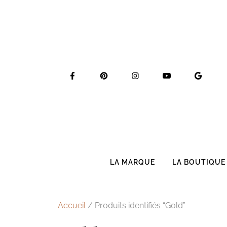
Skip
to
content
LA MARQUE
LA BOUTIQUE
Accueil
/ Produits identifiés “Gold”