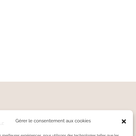
Gérer le consentement aux cookies
ire Français • Sur mesure
Argent 925 • Or • Pierres
les meilleures expériences, nous utilisons des technologies telles que les