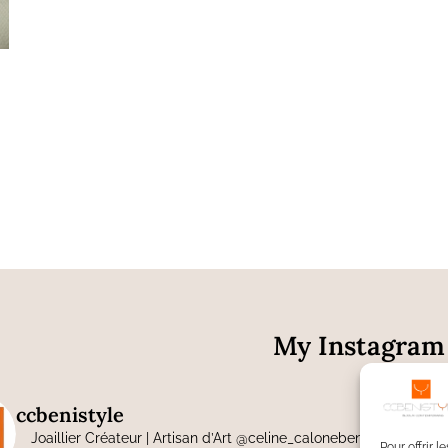
My Instagram
ccbenistyle
Joaillier Créateur | Artisan d’Art
@celine_calonebenisti
Savoir-fa
Pour offrir 