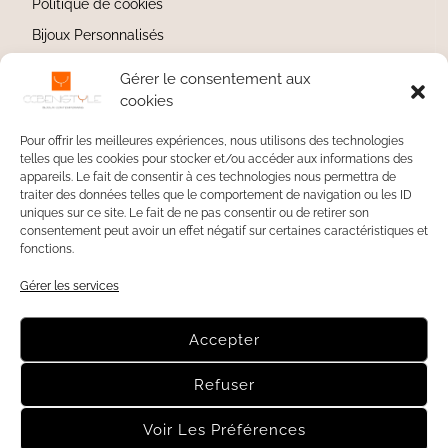
Politique de cookies
Bijoux Personnalisés
Bijoux en argent
Gérer le consentement aux
Votre avis compte
cookies
Pour offrir les meilleures expériences, nous utilisons des technologies
telles que les cookies pour stocker et/ou accéder aux informations des
appareils. Le fait de consentir à ces technologies nous permettra de
My Instagram
traiter des données telles que le comportement de navigation ou les ID
uniques sur ce site. Le fait de ne pas consentir ou de retirer son
consentement peut avoir un effet négatif sur certaines caractéristiques et
ccbenistyle
fonctions.
Joaillier Créateur | Artisan d’Art
@celine_calonebenisti
Savoir-faire Français • Sur mesure
Argent 925 • Or •
Gérer les services
Pierres naturelles
↓ Boutique en ligne
Accepter
Charger Plus
Suivez-moi sur Instagram
Refuser
© Tous droits réservés Céline Calone-Benisti 🪬 CCBenistyle
Voir Les Préférences
Bijoux Contemporains - Création :
Coding4U